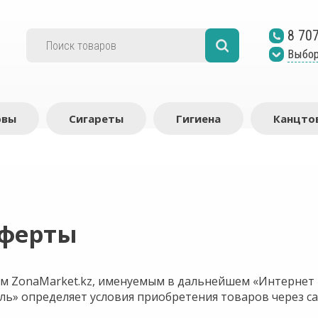
8 70
Выбор
рвы
Сигареты
Гигиена
Канцто
оферты
м ZonaMarket.kz, именуемым в дальнейшем «Интернет м
ь» определяет условия приобретения товаров через са