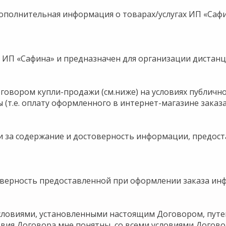
я дополнительная информация о товарах/услугах ИП «Сафи
ю ИП «Сафина» и предназначен для организации дистан
договором купли-продажи (см.ниже) на условиях публич
 (т.е. оплату оформленного в интернет-магазине заказа
ти за содержание и достоверность информации, предос
товерность предоставленной при оформлении заказа инф
 условиями, установленными настоящим Договором, путе
ия Договора мне понятны, со всеми условиями Договор