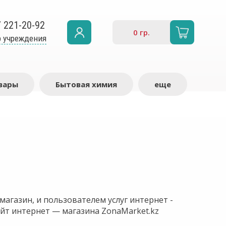
7 221-20-92
0
гр.
 учреждения
вары
Бытовая химия
еще
агазин, и пользователем услуг интернет -
йт интернет — магазина ZonaMarket.kz