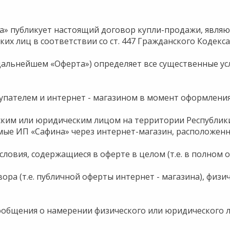
а» публикует настоящий договор купли-продажи, явля
х лиц в соответствии со ст. 447 Гражданского Кодекса 
 дальнейшем «Оферта») определяет все существенные у
упателем и интернет - магазином в момент оформления
еским или юридическим лицом на территории Республи
мые ИП «Сафина» через интернет-магазин, расположенны
словия, содержащиеся в оферте в целом (т.е. в полном 
овора (т.е. публичной оферты интернет - магазина), фи
ообщения о намерении физического или юридического л