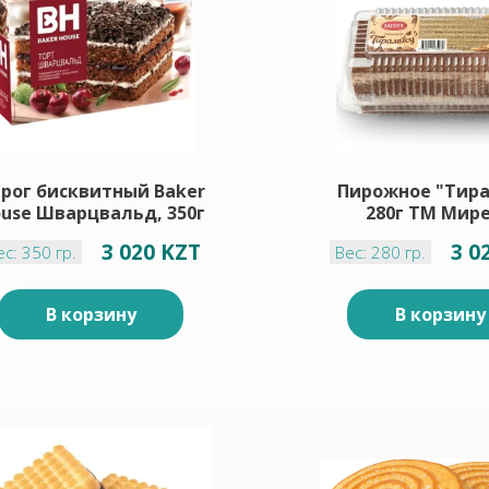
рог бисквитный Baker
Пирожное "Тира
use Шварцвальд, 350г
280г ТМ Мир
3 020 KZT
3 0
ес: 350 гр.
Вес: 280 гр.
В корзину
В корзину