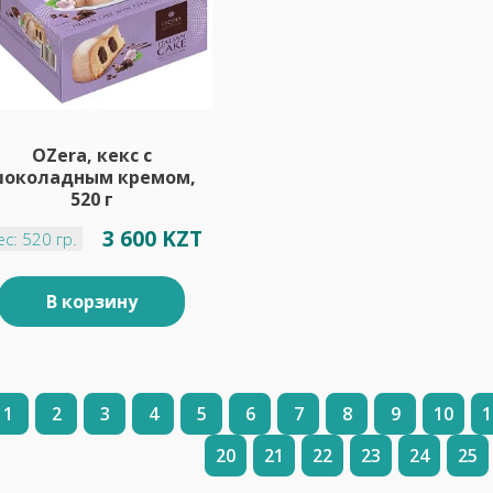
OZera, кекс с
околадным кремом,
520 г
3 600 KZT
ес: 520 гр.
В корзину
1
2
3
4
5
6
7
8
9
10
1
20
21
22
23
24
25