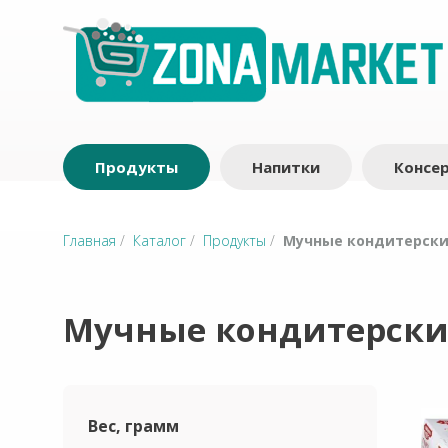
Продукты
Напитки
Консе
Главная
/
Каталог
/
Продукты
/
Мучные кондитерски
Мучные кондитерски
Вес, грамм