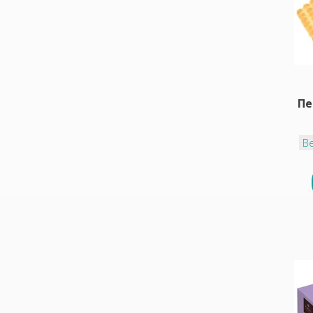
Пе
Ве