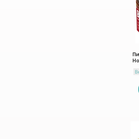
Пи
Ho
В