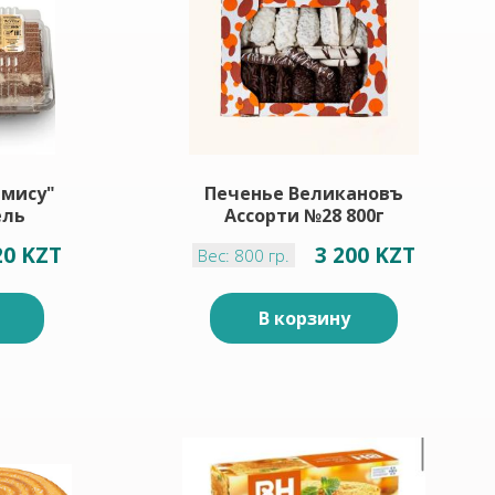
мису"
Печенье Великановъ
ель
Ассорти №28 800г
20 KZT
3 200 KZT
Вес: 800 гр.
В корзину