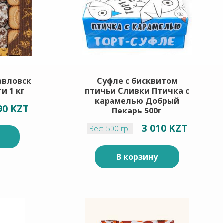
авловск
Суфле с бисквитом
и 1 кг
птичьи Сливки Птичка с
карамелью Добрый
90 KZT
Пекарь 500г
3 010 KZT
Вес: 500 гр.
В корзину