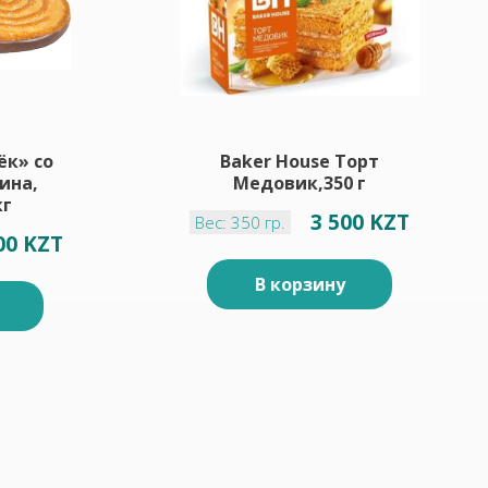
ёк» со
Baker House Торт
ина,
Медовик,350 г
кг
3 500 KZT
Вес: 350 гр.
00 KZT
В корзину