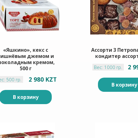
«Яшкино», кекс с
Ассорти 3 Петроп
вишнёвым джемом и
кондитер ассорт
околадным кремом,
2 9
Вес: 1000 гр.
500 г
2 980 KZT
ес: 500 гр.
В корзину
В корзину