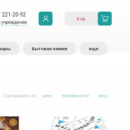
7 221-20-92
0
гр.
 учреждения
вары
Бытовая химия
еще
Сортировать по:
цене
популярности
весу