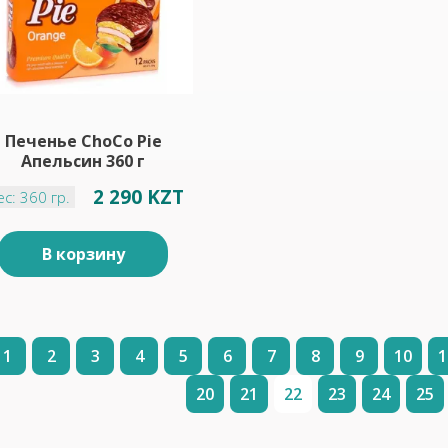
Печенье СhoСo Pie
Апельсин 360 г
2 290 KZT
ес: 360 гр.
В корзину
1
2
3
4
5
6
7
8
9
10
1
20
21
22
23
24
25