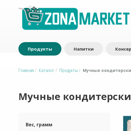
Продукты
Напитки
Консе
Главная
/
Каталог
/
Продукты
/
Мучные кондитерски
Мучные кондитерски
Вес, грамм