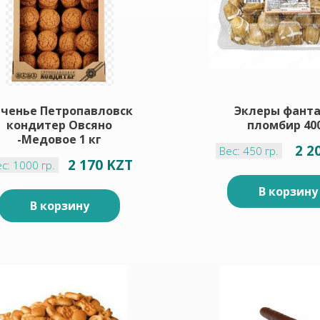
ченье Петропавловск
Эклеры фант
кондитер Овсяно
пломбир 40
-Медовое 1 кг
2 2
Вес: 450 гр.
2 170 KZT
с: 1000 гр.
В корзину
В корзину