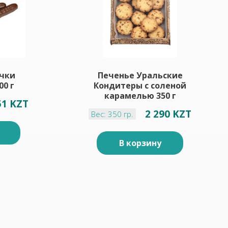
чки
Печенье Уральские
00 г
Кондитеры с соленой
карамелью 350 г
51 KZT
2 290 KZT
Вес: 350 гр.
В корзину