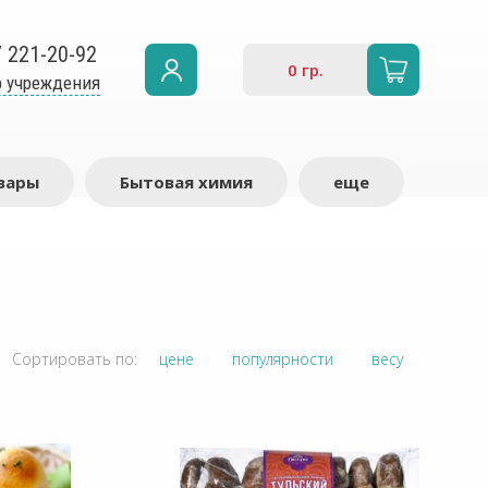
7 221-20-92
0
гр.
 учреждения
вары
Бытовая химия
еще
Сортировать по:
цене
популярности
весу