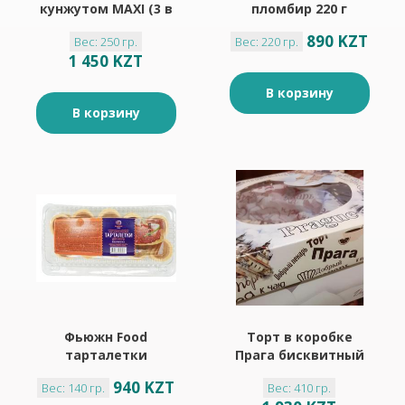
кунжутом MAXI (3 в
пломбир 220 г
пачке )
890 KZT
Вес: 250 гр.
Вес: 220 гр.
1 450 KZT
В корзину
В корзину
Фьюжн Food
Торт в коробке
тарталетки
Прага бисквитный
песочные 140 г 20
Добрый пекарь 410
940 KZT
Вес: 140 гр.
Вес: 410 гр.
шт
г