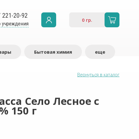
7 221-20-92
0
гр.
 учреждения
вары
Бытовая химия
еще
Вернуться в каталог
сса Село Лесное с
% 150 г