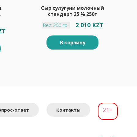
м
Сыр сулугуни молочный
,
стандарт 25 % 250г
2 010 KZT
Вес: 250 гр.
ZT
В корзину
21+
опрос-ответ
Контакты