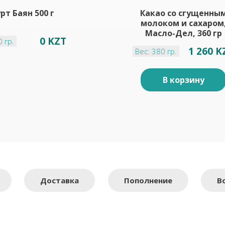
рт Баян 500 г
Какао со сгущенны
молоком и сахаром
Масло-Дел, 360 гр
0 KZT
0 гр.
1 260 K
Вес: 380 гр.
В корзину
Доставка
Пополнение
В